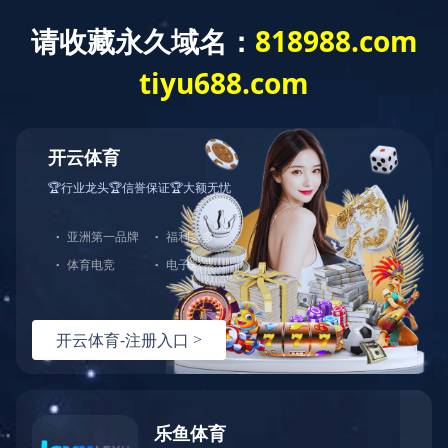
中
EN
新闻资讯
NEWS
上海神力再次与我司合作电池堆试验项目
添加时间：2022-08-17 点击次数：1757
上海神力科技有限公司成立于1998年，占地面积17000平方米，是
国家科技部培育、上海市各级政府重点支持的民营新能源高科技企
业。
神力科技经过十多年自主创新研发的高/低温燃料电池技术已具有
行业领先水平，拥有完全自主知识产权。
2008年起，神力科技开始全钒液流储能技术研发，通过技术合作
和自主创新，采用完全不同的技术路线，
研发出了强度高、透水性
好、稳定可靠、低成本的可完全国产化的高性能离子膜。