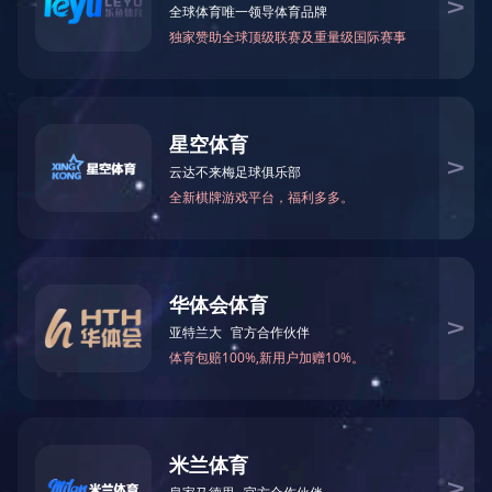
QUICK NAVIGATION
快捷导航
网址：shanghai-test.com
座机：021-39126000
传真：021-59551777
地址：中国上海嘉定区浏翔公路5555号
邮箱：master@shanghai-test.com
版权所有 © XINGKONG.COM
备案号
华体会官方端网站登录入口
|
KY开元官网
|
LEJING.COM
|
九游·官方版
web站入口
|
安博在线登录官网
|
爱游戏ayx官方网页
|
开云官方app下载站
电话
微信
产品
首页