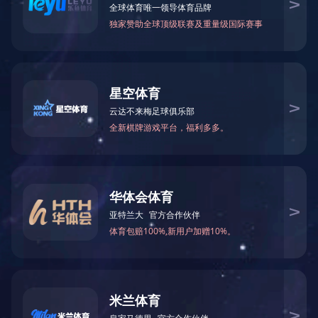
热)试验箱、紫外老化箱及非标可靠性试验设备。
QUICK NAVIGATION
快捷导航
网址：shanghai-test.com
座机：021-39126000
传真：021-59551777
地址：中国上海嘉定区浏翔公路5555号
邮箱：master@shanghai-test.com
版权所有 © XINGKONG.COM
备案号
华体会官方端网站登录入口
|
KY开元官网
|
LEJING.COM
|
九游·官方版
web站入口
|
安博在线登录官网
|
爱游戏ayx官方网页
|
开云官方app下载站