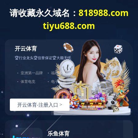
中
EN
新闻资讯
NEWS
喜报，喜报，喜报！！！XINGKONG.COM“荣获纳税百强企业”
逐梦新时代，展示新担当。迈向新征程，实现新作为。在中国疫情好转，复工复产的当下，XINGKONG.COM荣获上海古猗园经济城“二0一九年度纳税百强企业”和列入“2019年度上海古猗园经济城先进企业光荣册”。对于这份肯定和鼓励更加坚定了我
我公司与法雷奥（中国）有限公司达成合作关系
我公司与法雷奥（中国）有限公司达成合作伙伴关系！图片中是我公司供给法雷奥非标大型三综合试验箱 这台三综合试验箱融合了国内外先进技术！ 设计上非常人性化！
我公司又一专利申请成功
我公司又一专利成功申请，欢迎大家前来咨询我司设备！
热烈庆祝中国汽车研究中心与我司成功签约
中国汽车技术研究中心(简称中汽中心)是1985年根据国家对汽车行业管理的需要，经国家批准成立的科研院所，现隶属于国务院国有资产监督管理委员会，是在国内外汽车行业具有广泛影响力的综合性技术服务机构。目前拥有总资产76.6亿元，净资产52.3亿
QUICK NAVIGATION
快捷导航
网址：shanghai-test.com
座机：021-39126000
传真：021-59551777