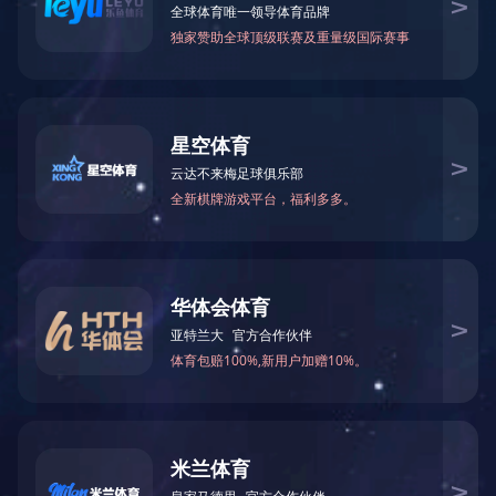
地址：中国上海嘉定区浏翔公路5555号
邮箱：master@shanghai-test.com
版权所有 © XINGKONG.COM
备案号
华体会官方端网站登录入口
|
KY开元官网
|
LEJING.COM
|
九游·官方版
web站入口
|
安博在线登录官网
|
爱游戏ayx官方网页
|
开云官方app下载站
|
新利·体育(中国)官方网站
|
欧宝ob官网登录入口（中国）有限公司
|
电话
微信
产品
首页